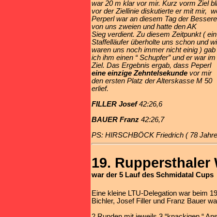
war 20 m klar vor mir. Kurz vorm Ziel bl
vor der Ziellinie diskutierte er mit mir,
Perperl war an diesem Tag der Bessere
von uns zweien und hatte den AK
Sieg
verdient. Zu diesem Zeitpunkt ( ein
Staffelläufer überholte uns schon und wi
waren
uns noch immer nicht einig ) gab
ich ihm einen “ Schupfer” und er war im
Ziel. Das Ergebnis ergab, dass Peperl
eine einzige Zehntelsekunde
vor mir
den ersten Platz der Alterskasse M 50
erlief.
FILLER Josef
42:26,6
BAUER Franz
42:26,7
PS: HIRSCHBÖCK Friedrich ( 78 Jahre ju
19. Ruppersthaler
war der 5 Lauf des Schmidatal Cups
Eine kleine LTU-Delegation war beim 19.
Bichler, Josef Filler und Franz Bauer w
2 Runden mit jeweils 3 “knackigen “ An