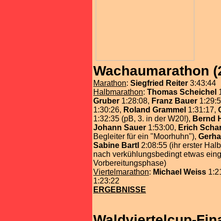
Wachaumarathon (2
Marathon
:
Siegfried Reiter
3:43:44
Halbmarathon
:
Thomas Scheichel
Gruber
1:28:08,
Franz Bauer
1:29:
1:30:26,
Roland Grammel
1:31:17,
1:32:35 (pB, 3. in der W20!),
Bernd 
Johann Sauer
1:53:00,
Erich Scha
Begleiter für ein "Moorhuhn"),
Gerha
Sabine Bartl
2:08:55 (ihr erster Hal
nach verkühlungsbedingt etwas ein
Vorbereitungsphase)
Viertelmarathon
:
Michael Weiss
1:2
1:23:22
ERGEBNISSE
Waldviertelcup-Fin