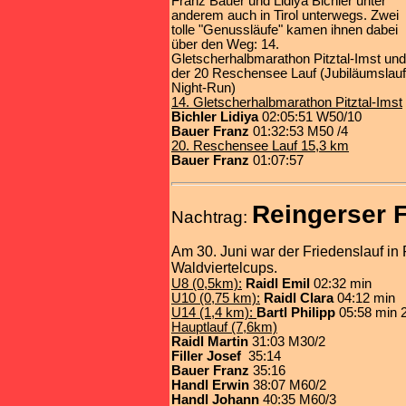
Franz Bauer und Lidiya Bichler unter
anderem auch in Tirol unterwegs. Zwei
tolle "Genussläufe" kamen ihnen dabei
über den Weg: 14.
Gletscherhalbmarathon Pitztal-Imst und
der 20 Reschensee Lauf (Jubiläumslauf
Night-Run)
14. Gletscherhalbmarathon Pitztal-Imst
Bichler Lidiya
02:05:51 W50/10
Bauer Franz
01:32:53 M50 /4
20. Reschensee Lauf 15,3 km
Bauer Franz
01:07:57
Reingerser F
Nachtrag:
Am 30. Juni war der Friedenslauf in 
Waldviertelcups.
U8 (0,5km):
Raidl Emil
02:32 min
U10 (0,75 km):
Raidl Clara
04:12 min
U14 (1,4 km):
Bartl Philipp
05:58 min 2
Hauptlauf (7,6km)
Raidl Martin
31:03 M30/2
Filler Josef
35:14
Bauer Franz
35:16
Handl Erwin
38:07 M60/2
Handl Johann
40:35 M60/3