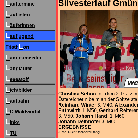
Silvesterlauf Gmü
L
auftermine
L
auflisten
L
äuferInnen
L
aufjugend
L
Triath
on
L
andesmeister
L
angläufer
L
esestoff
L
ichtbilder
Christina Schön
mit dem 2. Platz i
L
Östereicherin beim an der Spitze sta
aufbahn
Reinhard Winter
3. M40,
Alexande
L
Frühwirth
1. M50,
Gerhard Reiterer
C Waldviertel
3. M50,
Johann Handl
1. M60,
L
Johann Deinhofer
3. M60.
inks
ERGEBNISSE
L
(Foto: NÖN/Bernhard Dangl
TU