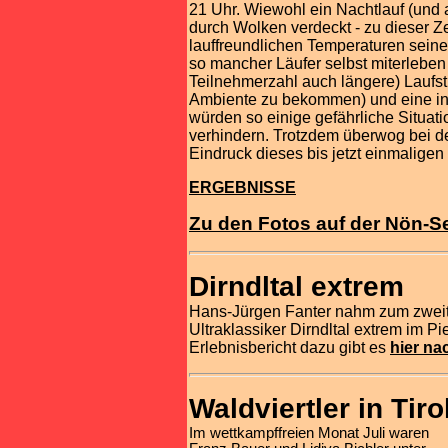
21 Uhr. Wiewohl ein Nachtlauf (und a
durch Wolken verdeckt - zu dieser Z
lauffreundlichen Temperaturen seinen
so mancher Läufer selbst miterleben 
Teilnehmerzahl auch längere) Laufstr
Ambiente zu bekommen) und eine int
würden so einige gefährliche Situat
verhindern. Trotzdem überwog bei de
Eindruck dieses bis jetzt einmaligen
ERGEBNISSE
Zu den Fotos auf der Nön-Se
Dirndltal extrem
Hans-Jürgen Fanter nahm zum zweit
Ultraklassiker Dirndltal extrem im Pi
Erlebnisbericht dazu gibt es
hier na
Waldviertler in Tiro
Im wettkampffreien Monat Juli waren