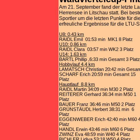
Am 21. September fand der letzte La
Herrensee in Litschau statt. Bei be
Sportler um die letzten Punkte für 
erfreuliche Ergebnisse für die LTU-St
U8: 0,43 km
RAIDL Emil
01:53 min
MK1 8 Platz
U10: 0,86 km
RAIDL Clara
03:57 min WK2 3 Platz
U14: 1,63 km
BARTL Phillip ,6:33 min Gesamt 3 Platz
Hobbylauf 4,4 km
LAMATSCH Christian 20:42 min Gesamt
SCHARF Erich 20:59 min Gesamt 15
Platz
Hauptlauf
8,8 km
RAIDL Martin 34:09 min M30 2 Platz
REITERER Gerhard 36:34 min M50 1
Platz
BAUER Franz 36:46 min M50 2 Platz
GRÜNSTÄUDL Herbert 38:31 min
6
Platz
EGGENWEBER Erich 42:40 min M60 
Platz
HANDL Erwin 43:46 min M60 6 Platz
ZWINZ Eva 48:59 min W40 4 Platz
BICHLER Lidiya 53:18 W50 4 Platz