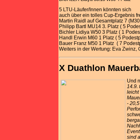
5 LTU-Läufer/Innen könnten sich
auch über ein tolles Cup-Ergebnis f
Martin Raidl auf Gesamtplatz 7 (M30 
Philipp Bartl MU14 3. Platz ( 5 Podes
Bichler Lidiya W50 3 Platz ( 1 Podest
Handl Erwin M60 1 Platz ( 5 Podestp
Bauer Franz M50 1 Platz
( 7 Podest
Weiters in der Wertung: Eva Zwinz, G
X Duathlon Mauer
Und n
14.9.
leich
Mauer
-
20,5
Perfo
schwe
berga
Nachh
Event
sind 