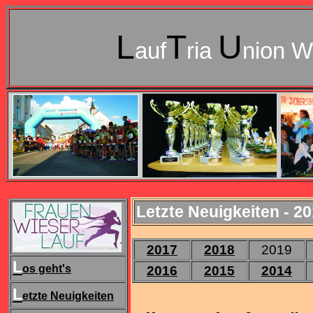
L
T
U
auf
ria
nion W
Letzte Neuigkeiten - 2
2017
2018
2019
L
os geht's
2016
2015
2014
L
etzte Neuigkeiten