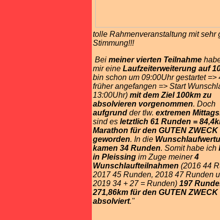
tolle
Rahmenveranstaltung mit sehr
Stimmung!!!
Bei
meiner vierten Teilnahme
habe
mir eine
Laufzeiterweiterung auf 1
bin schon um 09:00Uhr gestartet =>
früher angefangen => Start Wunschl
13:00Uhr)
mit dem Ziel 100km zu
absolvieren vorgenommen
. Doch
aufgrund
der tlw.
extremen Mittags
sind es
letztlich 61 Runden = 84,4
Marathon für den GUTEN ZWECK
geworden
. In die
Wunschlaufwert
kamen 34 Runden
. Somit habe ich
in Pleissing
im Zuge meiner
4
Wunschlaufteilnahmen
(2016 44 R
2017 45 Runden, 2018 47 Runden 
2019 34 + 27 = Runden)
197 Runde
271,86km für den GUTEN ZWECK
absolviert
."