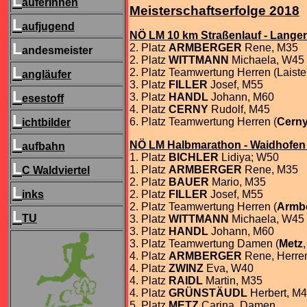
L
äuferInnen
Meisterschaftserfolge 2018
L
aufjugend
NÖ LM 10 km Straßenlauf - Langenl
L
2. Platz
ARMBERGER
Rene, M35
andesmeister
2. Platz
WITTMANN
Michaela, W45
L
2. Platz Teamwertung Herren (Laiste
angläufer
3. Platz
FILLER
Josef, M55
L
3. Platz
HANDL
Johann, M60
esestoff
4. Platz
CERNY
Rudolf, M45
L
6. Platz Teamwertung Herren (
Cern
ichtbilder
L
NÖ LM Halbmarathon - Waidhofen a
aufbahn
1. Platz
BICHLER
Lidiya; W50
L
1. Platz
ARMBERGER
Rene, M35
C Waldviertel
2. Platz
BAUER
Mario, M35
L
inks
2. Platz
FILLER
Josef, M55
2. Platz Teamwertung Herren (
Armb
L
TU
3. Platz
WITTMANN
Michaela, W45
3. Platz
HANDL
Johann, M60
3. Platz Teamwertung Damen (
Metz
4. Platz
ARMBERGER
Rene, Herre
4. Platz
ZWINZ
Eva, W40
4. Platz
RAIDL
Martin, M35
4. Platz
GRÜNSTÄUDL
Herbert, M
5. Platz
METZ
Carina, Damen