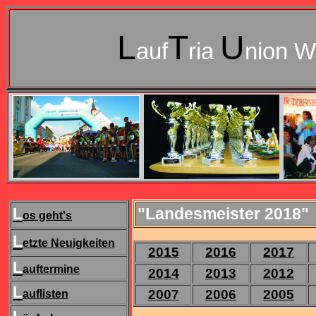
L
T
U
auf
ria
nion W
L
"Landesmeister 2018"
os geht's
L
etzte Neuigkeiten
2015
2016
2017
L
auftermine
2014
2013
2012
L
2007
2006
2005
auflisten