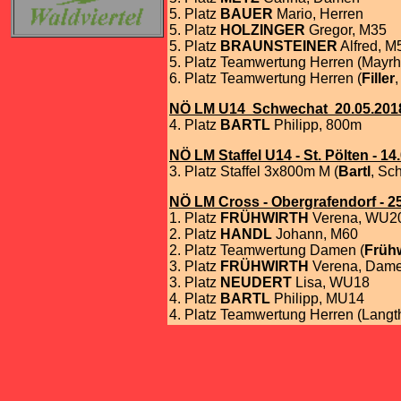
5. Platz
BAUER
Mario, Herren
5. Platz
HOLZINGER
Gregor, M35
5. Platz
BRAUNSTEINER
Alfred, M
5. Platz Teamwertung Herren (Mayrh
6. Platz Teamwertung Herren (
Filler
NÖ LM U14 Schwechat 20.05.201
4. Platz
BARTL
Philipp, 800m
NÖ LM Staffel U14 - St. Pölten - 14
3. Platz Staffel 3x800m M (
Bartl
, Sc
NÖ LM Cross - Obergrafendorf - 2
1. Platz
FRÜHWIRTH
Verena, WU2
2. Platz
HANDL
Johann, M60
2. Platz Teamwertung Damen (
Frühw
3. Platz
FRÜHWIRTH
Verena, Dam
3. Platz
NEUDERT
Lisa, WU18
4. Platz
BARTL
Philipp, MU14
4. Platz Teamwertung Herren (Langt