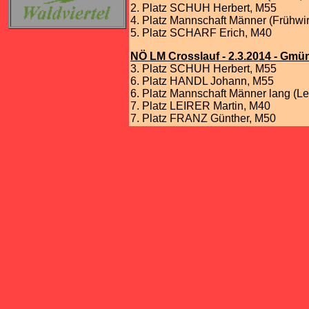
2. Platz SCHUH Herbert, M55
4. Platz Mannschaft Männer (Frühwir
5. Platz SCHARF Erich, M40
NÖ LM Crosslauf - 2.3.2014 - Gmü
3. Platz SCHUH Herbert, M55
6. Platz HANDL Johann, M55
6. Platz Mannschaft Männer lang (Lei
7. Platz LEIRER Martin, M40
7. Platz FRANZ Günther, M50