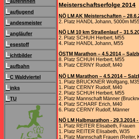
L
äuferInnen
Meisterschaftserfolge 2014
L
aufjugend
NÖ LM AK Meisterschaften – 28.6.2
L
2. Platz HANDL Johann, 5000m M5
andesmeister
L
NÖ LM 10 km Straßenlauf – 31.5.
angläufer
2. Platz SCHUH Herbert, M55
L
4. Platz HANDL Johann, M55
esestoff
L
ÖSTM Marathon – 4.5.2014 – Salz
ichtbilder
8. Platz SCHUH Herbert, M55
L
8. Platz CERNY Rudolf, M40
aufbahn
L
NÖ LM Marathon – 4.5.2014 – Salz
C Waldviertel
1. Platz BRUCKNER Wolfgang, M3
L
1. Platz CERNY Rudolf, M40
inks
2. Platz SCHUH Herbert, M55
L
2. Platz Mannschaft Männer (Bruckne
TU
4. Platz SCHARF Erich, M40
6. Platz CERNY Rudolf, Männer
NÖ LM Halbmarathon - 29.3.2014 -
1. Platz REITER Elisabeth, Frauen
1. Platz REITER Elisabeth, W35
1. Platz Mannschaft Frauen (Reiter,