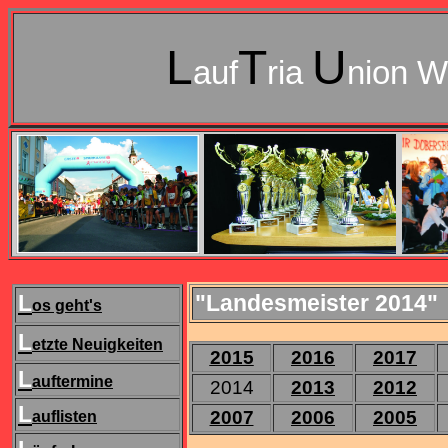
L
T
U
auf
ria
nion W
L
"Landesmeister 2014"
os geht's
L
etzte Neuigkeiten
2015
2016
2017
L
auftermine
2014
2013
2012
L
2007
2006
2005
auflisten