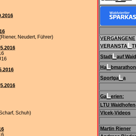
0.2016
016
Riener, Neudert, Führer)
VERGANGENE
L
VERANSTA
T
05.2016
16
L
Stadt
auf Wai
U16
L
Ha
bmarathon
5.2016
L
Sportga
a
05.2016
L
Ga
erien:
LTU Waidhofen
Scharf, Schuh)
Vlcek-Videos
Martin Riener
16
16