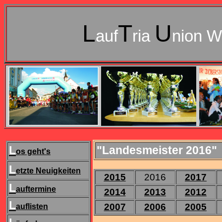
L
T
U
auf
ria
nion W
L
"Landesmeister 2016"
os geht's
L
etzte Neuigkeiten
2015
2016
2017
L
auftermine
2014
2013
2012
L
2007
2006
2005
auflisten