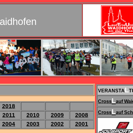
aidhofen
L
VERANSTA
T
L
Cross
auf Wa
2018
L
Cross
auf Sc
2011
2010
2009
2008
2004
2003
2002
2001