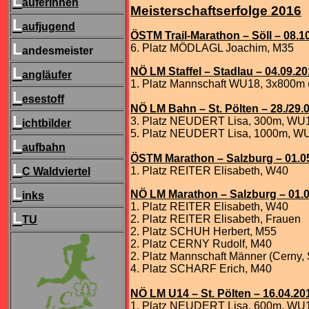
L
äuferInnen
Meisterschaftserfolge 2016
L
aufjugend
ÖSTM Trail-Marathon – Söll – 08.1
L
6. Platz MÖDLAGL Joachim, M35
andesmeister
L
NÖ LM Staffel – Stadlau – 04.09.2
angläufer
1. Platz Mannschaft WU18, 3x800m (
L
esestoff
NÖ LM Bahn – St. Pölten – 28./29.
L
3. Platz NEUDERT Lisa, 300m, WU
ichtbilder
5. Platz NEUDERT Lisa, 1000m, W
L
aufbahn
ÖSTM Marathon – Salzburg – 01.0
L
1. Platz REITER Elisabeth, W40
C Waldviertel
L
NÖ LM Marathon – Salzburg – 01.
inks
1. Platz REITER Elisabeth, W40
L
2. Platz REITER Elisabeth, Frauen
TU
2. Platz SCHUH Herbert, M55
2. Platz CERNY Rudolf, M40
2. Platz Mannschaft Männer (Cerny, 
4. Platz SCHARF Erich, M40
NÖ LM U14 – St. Pölten – 16.04.20
1. Platz NEUDERT Lisa, 600m, WU