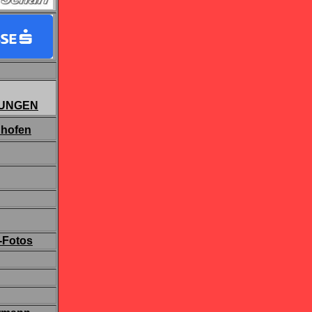
UNGEN
dhofen
-Fotos