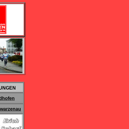
UNGEN
idhofen
hwarzenau