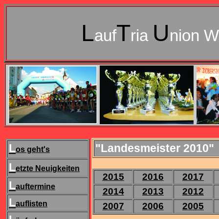
L
T
U
auf
ria
nion W
L
"Landesmeister 2010"
os geht's
L
etzte Neuigkeiten
2015
2016
2017
L
auftermine
2014
2013
2012
L
auflisten
2007
2006
2005