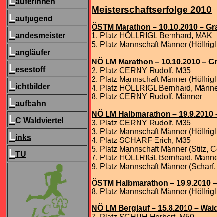
L
äuferInnen
Meisterschaftserfolge 2010
L
aufjugend
ÖSTM Marathon – 10.10.2010 – Gr
L
andesmeister
1. Platz HÖLLRIGL Bernhard
,
MAK
5. Platz Mannschaft Männer (Höllrigl
L
angläufer
NÖ LM Marathon – 10.10.2010 – G
L
esestoff
2. Platz CERNY Rudolf
,
M35
2. Platz Mannschaft Männer (Höllrigl
L
ichtbilder
4. Platz HÖLLRIGL Bernhard
,
Männe
8. Platz CERNY Rudolf
,
Männer
L
aufbahn
NÖ LM Halbmarathon – 19.9.2010
L
C Waldviertel
3. Platz CERNY Rudolf
,
M35
3. Platz Mannschaft Männer (Höllrigl
L
inks
4. Platz SCHARF Erich
,
M35
5. Platz Mannschaft Männer (Stitz
,
C
L
TU
7. Platz HÖLLRIGL Bernhard
,
Männe
9. Platz Mannschaft Männer (Scharf
,
ÖSTM Halbmarathon – 19.9.2010 
8. Platz Mannschaft Männer (Höllrigl
NÖ LM Berglauf – 15.8.2010 – Wa
7. Platz SCHUH Herbert
,
M50