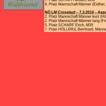
9. Platz Mannschaft Männer (Eidher
,
NÖ LM Crosslauf – 7.3.2010 – As
2. Platz Mannschaft Männer kurz (Höl
2. Platz Mannschaft Männer lang (Fr
5. Platz SCHARF Erich
,
M35
7. Platz HÖLLRIGL Bernhard
,
Männe