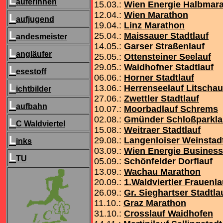
L
äuferInnen
15.03.:
Wien Energie Halbmar
12.04.:
Wien Marathon
L
aufjugend
19.04.:
Linz Marathon
L
25.04.:
Maissauer Stadtlauf
andesmeister
14.05.:
Garser Straßenlauf
L
angläufer
25.05.:
Ottensteiner Seelauf
29.05.:
Waidhofner Stadtlauf
L
esestoff
06.06.:
Horner Stadtlauf
L
13.06.:
Herrenseelauf Litschau
ichtbilder
27.06.:
Zwettler Stadtlauf
L
aufbahn
10.07.:
Moorbadlauf Schrems
02.08.:
Gmünder Schloßparkla
L
C Waldviertel
15.08.:
Weitraer Stadtlauf
L
29.08.:
Langenloiser Weinstadt
inks
03.09.:
Wien Energie Busines
L
TU
05.09.:
Schönfelder Dorflauf
13.09.:
Wachau Marathon
20.09.:
1.Waldviertler Frauenla
26.09.:
Gr. Sieghartser Stadtla
11.10.:
Graz Marathon
31.10.:
Crosslauf Waidhofen