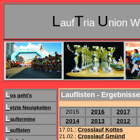
L
T
U
auf
ria
nion W
L
Lauflisten - Ergebniss
os geht's
L
etzte Neuigkeiten
2015
2016
2017
L
auftermine
2014
2013
2012
L
17.01.:
Crosslauf Kottes
auflisten
21.02.:
Crosslauf Gmünd