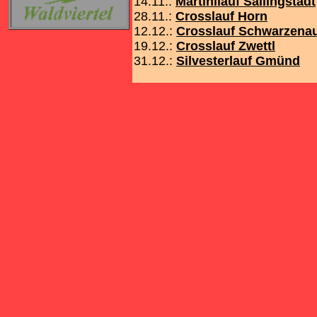
14.11.:
Martinilauf Sallingstadt
28.11.:
Crosslauf Horn
12.12.:
Crosslauf Schwarzena
19.12.:
Crosslauf Zwettl
31.12.:
Silvesterlauf Gmünd