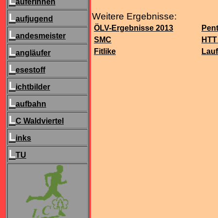
L
äuferInnen
L
Weitere Ergebnisse:
aufjugend
ÖLV-Ergebnisse 2013
Pent
L
andesmeister
SMC
HTT
L
Fitlike
Lauf
angläufer
L
esestoff
L
ichtbilder
L
aufbahn
L
C Waldviertel
L
inks
L
TU