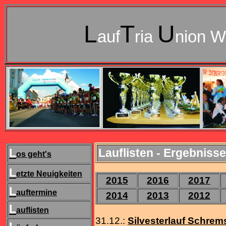
L
T
U
auf
ria
nion W
L
Lauflisten - Ergebniss
os geht's
L
etzte Neuigkeiten
2015
2016
2017
L
auftermine
2014
2013
2012
L
auflisten
31.12.:
Silvesterlauf Schrem