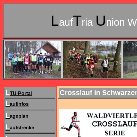
L
T
U
auf
ria
nion W
L
Crosslauf in Schwarze
TU-Portal
L
aufinfos
L
ageplan
L
aufstrecke