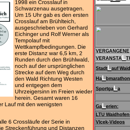
1998 ein Crosslauf in
Schwarzenau ausgetragen.
Um 15 Uhr gab es den ersten
Crosslauf am Brühlteich,
ausgeschrieben von Gerhard
Eichinger und Rolf Werner als
Tempolauf mit
Wettkampfbedingungen. Die
VERGANGENE
erste Distanz war 6,5 km, 2
L
VERANSTA
T
Runden durch den Brühlwald,
noch auf der ursprünglichen
L
Stadt
auf Wai
Strecke auf dem Weg durch
L
den Wald Richtung Westen
Ha
bmarathon
und entgegen dem
L
Sportga
a
Uhrzeigersinn im Freien wieder
herein. Gesamt waren 16
er Lauf mit den wenigsten
L
Ga
erien:
LTU Waidhofen
lle 6 Crossläufe der Serie in
Vlcek-Videos
e Streckenführung und Distanzen