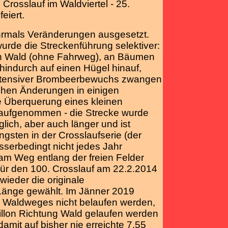
Crosslauf im Waldviertel - 25.
eiert.
hrmals Veränderungen ausgesetzt.
urde die Streckenführung selektiver:
en Wald (ohne Fahrweg), an Bäumen
hindurch auf einen Hügel hinauf,
ntensiver Brombeerbewuchs zwangen
ichen Änderungen in einigen
e Überquerung eines kleinen
g aufgenommen - die Strecke wurde
glich, aber auch länger und ist
ängsten in der Crosslaufserie (der
serbedingt nicht jedes Jahr
am Weg entlang der freien Felder
Für den 100. Crosslauf am 22.2.2014
eder die originale
Länge gewählt. Im Jänner 2019
es Waldweges nicht belaufen werden,
illon Richtung Wald gelaufen werden
damit auf bisher nie erreichte 7,55