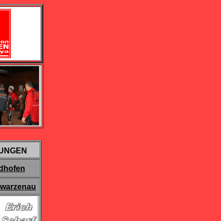
UNGEN
idhofen
hwarzenau