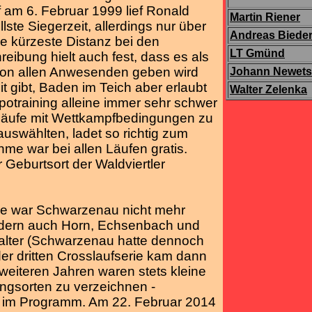
f am 6. Februar 1999 lief Ronald
Martin Riener
ste Siegerzeit, allerdings nur über
Andreas Biede
e kürzeste Distanz bei den
LT Gmünd
ibung hielt auch fest, dass es als
von allen Anwesenden geben wird
Johann Newet
 gibt, Baden im Teich aber erlaubt
Walter Zelenka
mpotraining alleine immer sehr schwer
poläufe mit Wettkampfbedingungen zu
 auswählten, ladet so richtig zum
me war bei allen Läufen gratis.
 Geburtsort der Waldviertler
rie war Schwarzenau nicht mehr
ondern auch Horn, Echsenbach und
alter (Schwarzenau hatte dennoch
 der dritten Crosslaufserie kam dann
weiteren Jahren waren stets kleine
ngsorten zu verzeichnen -
 im Programm. Am 22. Februar 2014