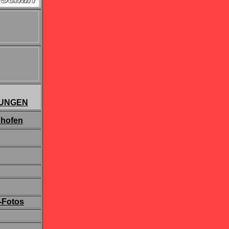
UNGEN
dhofen
-Fotos