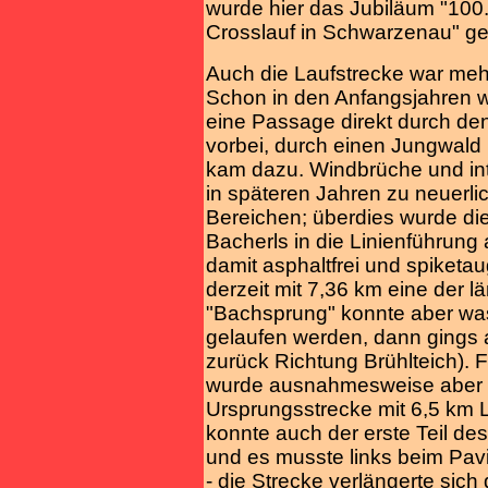
wurde hier das Jubiläum "100. 
Crosslauf in Schwarzenau" gef
Auch die Laufstrecke war me
Schon in den Anfangsjahren w
eine Passage direkt durch d
vorbei, durch einen Jungwald 
kam dazu. Windbrüche und i
in späteren Jahren zu neuerl
Bereichen; überdies wurde di
Bacherls in die Linienführun
damit asphaltfrei und spiketau
derzeit mit 7,36 km eine der l
"Bachsprung" konnte aber was
gelaufen werden, dann gings 
zurück Richtung Brühlteich). 
wurde ausnahmesweise aber wi
Ursprungsstrecke mit 6,5 km 
konnte auch der erste Teil d
und es musste links beim Pav
- die Strecke verlängerte sich 