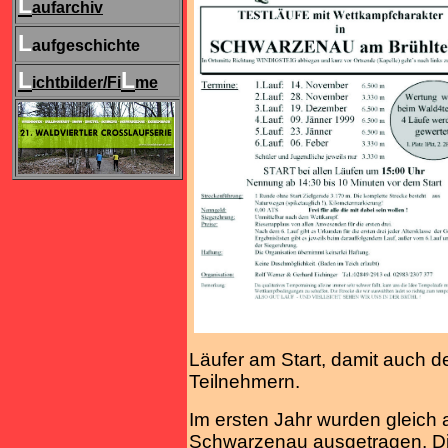
L
aufarchiv
L
aufgeschichte
L
L
ichtbilder/Fi
me
Läufer am Start, damit auch d
Teilnehmern.
Im ersten Jahr wurden gleich a
Schwarzenau ausgetragen. Di