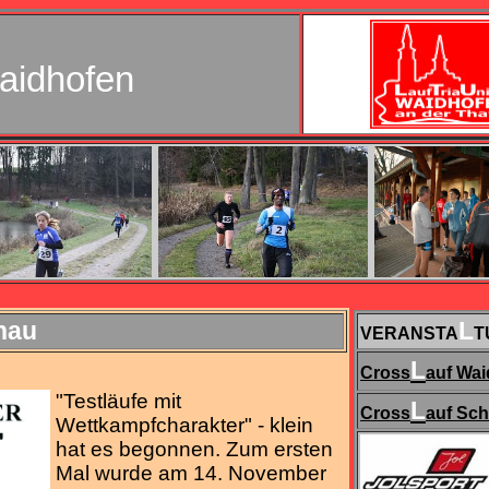
aidhofen
nau
L
VERANSTA
T
L
Cross
auf Wa
"Testläufe mit
L
Cross
auf Sc
Wettkampfcharakter" - klein
hat es begonnen.
Zum ersten
Mal wurde am 14. November