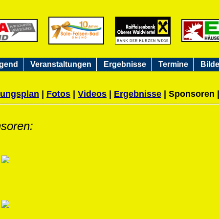
gend
Veranstaltungen
Ergebnisse
Termine
Bilde
ungsplan
|
Fotos
|
Videos
|
Ergebnisse
|
Sponsoren 
nsoren: